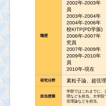
2002年-200
員
2003年-200
2004年-200
校KITP(PD学振)
2006年-200
職歴
究員
2007年-200
2009年-201
員
2010年-現在
素粒子論、超弦
研究分野
学部ではこれまでに、
担当授業
理などを担当。大学院
弦理論などを担当。